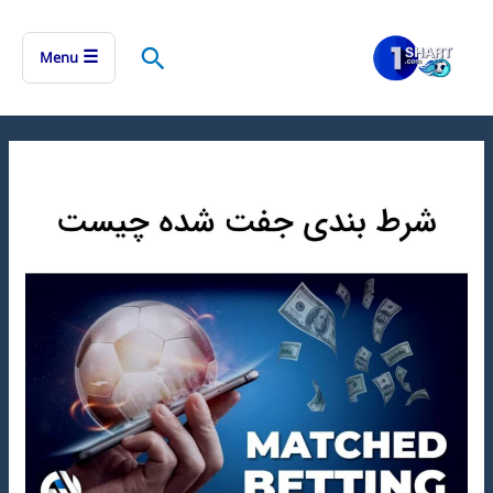
رش
ه
جستجو
☰
Menu
حتوا