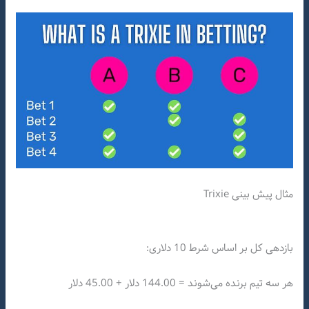
مثال پیش بینی Trixie
بازدهی کل بر اساس شرط 10 دلاری:
هر سه تیم برنده می‌شوند = 144.00 دلار + 45.00 دلار