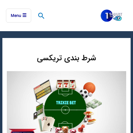
رش
ه
جستجو
☰
Menu
حتوا