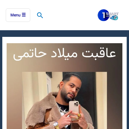
رش
ه
جستجو
☰
Menu
حتوا