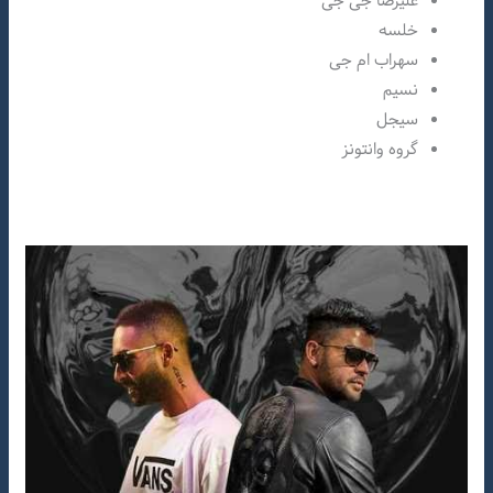
علیرضا جی جی
خلسه
سهراب ام جی
نسیم
سیجل
گروه وانتونز