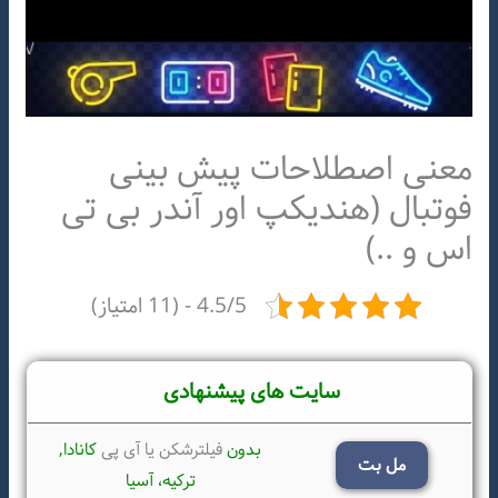
معنی اصطلاحات پیش بینی
فوتبال (هندیکپ اور آندر بی تی
اس و ..)
4.5/5 - (11 امتیاز)
سایت های پیشنهادی
بدون
فیلترشکن یا آی پی
کانادا,
مل بت
ترکیه،
آسیا