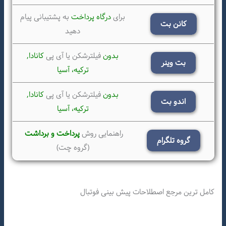
برای
درگاه پرداخت
به پشتیبانی پیام
کانن بت
دهید
بدون
فیلترشکن یا آی پی
کانادا,
بت وینر
ترکیه،
آسیا
بدون
فیلترشکن یا آی پی
کانادا,
اندو بت
ترکیه،
آسیا
راهنمایی روش
پرداخت و برداشت
گروه تلگرام
(گروه چت)
کامل ترین مرجع اصطلاحات پیش بینی فوتبال