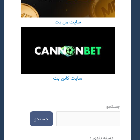
سایت مل بت
سایت کانن بت
جستجو
جستجو
دسته بندی :