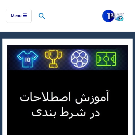
رش
ه
جستجو
☰
Menu
حتوا