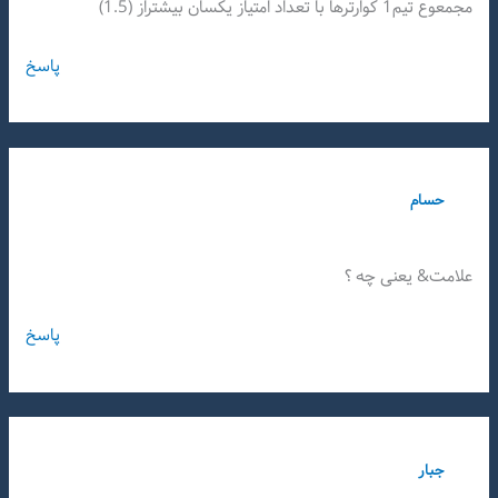
مجمعوع تیم1 کوارترها با تعداد امتیاز یکسان بیشتراز (1.5)
پاسخ
حسام
علامت& یعنی چه ؟
پاسخ
جبار