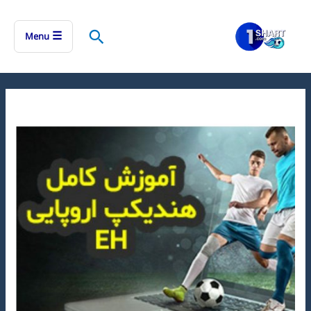
رش
ه
جستجو
☰
Menu
حتوا