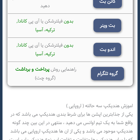
کانن بت
دهید
بدون
فیلترشکن یا آی پی
کانادا,
بت وینر
ترکیه،
آسیا
بدون
فیلترشکن یا آی پی
کانادا,
اندو بت
ترکیه،
آسیا
راهنمایی روش
پرداخت و برداشت
گروه تلگرام
(گروه چت)
اموزش هندیکپ سه حالته ( اروپایی )
یکی از جذابترین اپشن ها برای شرط بندی هندیکپ می باشد که در
واقع شما به یک تیم اوانس می دهید ، منتهی در این بین چند گونه
هندیکپ موحود می باشد و یکی از ان ها هندیکپ اروپایی می باشد
که با سایر هندیکپ ها متفاوت و تفاوت این نوع هندیکپ این است