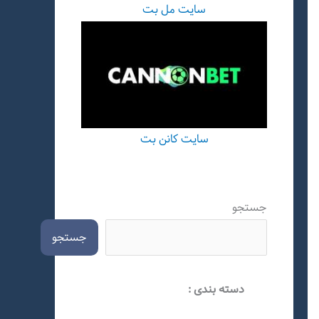
سایت مل بت
سایت کانن بت
جستجو
جستجو
دسته بندی :