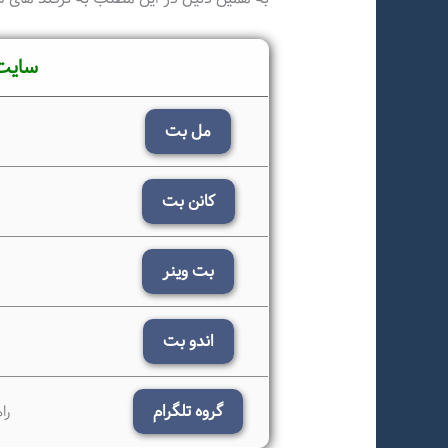
سایت
مل بت
ب
کانن بت
بت وینر
ب
اندو بت
ب
گروه تلگرام
را