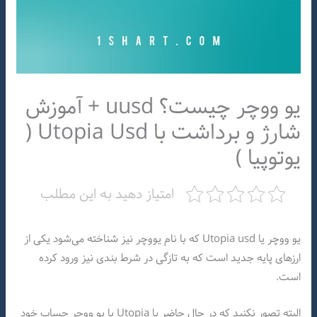
یو ووچر چیست؟ uusd + آموزش
شارژ و برداشت با Utopia Usd (
یوتوپیا )
امتیاز دهید به این مطلب
یو ووچر یا Utopia usd که با نام یووچر نیز شناخته می‌شود یکی از
ارزهای پایه جدید است که به تازگی در شرط بندی نیز ورود کرده
است.
البته تصور نکنید که در حال حاضر با Utopia یا یو ووچر حساب خود