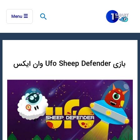
رش
ه
جستجو
☰
Menu
حتوا