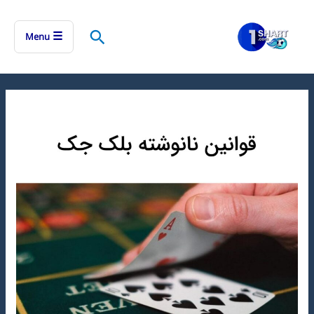
رش
ه
جستجو
☰
Menu
حتوا