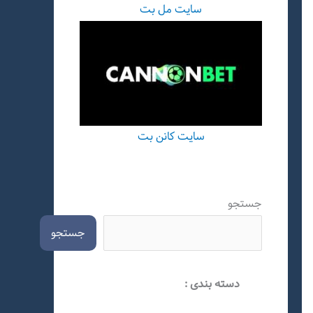
سایت مل بت
سایت کانن بت
جستجو
جستجو
دسته بندی :