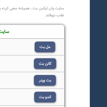
سایت وان ایکس بت ، همیشه سعی کرده بازی
عقب نیوفتد.
سایت
مل بت
ب
کانن بت
بت وینر
ب
اندو بت
ب