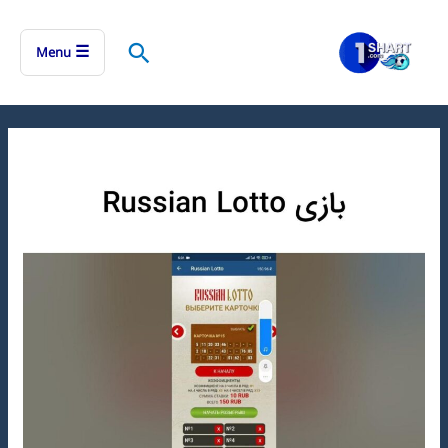
رش
ه
جستجو
☰
Menu
حتوا