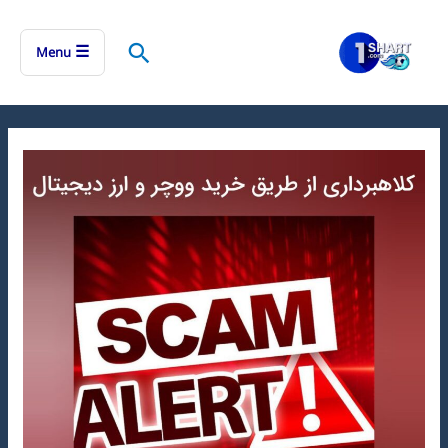
رش
ه
جستجو
☰
Menu
حتوا