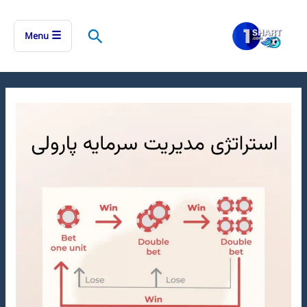
رش
ه
جستجو
☰
Menu
حتوا