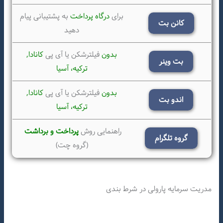
برای
درگاه پرداخت
به پشتیبانی پیام
کانن بت
دهید
بدون
فیلترشکن یا آی پی
کانادا,
بت وینر
ترکیه،
آسیا
بدون
فیلترشکن یا آی پی
کانادا,
اندو بت
ترکیه،
آسیا
راهنمایی روش
پرداخت و برداشت
گروه تلگرام
(گروه چت)
مدریت سرمایه پارولی در شرط بندی