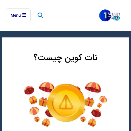
رش
ه
جستجو
☰
Menu
حتوا