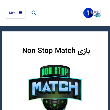
رش
ه
جستجو
☰
Menu
حتوا