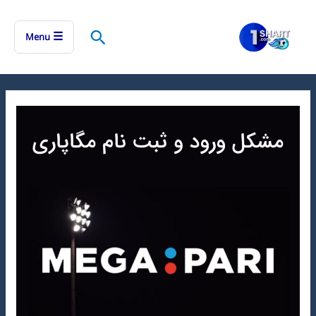
رش
ه
جستجو
☰
Menu
حتوا