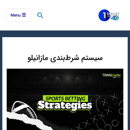
رش
ه
جستجو
☰
Menu
حتوا