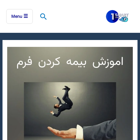
رش
ه
جستجو
☰
Menu
حتوا