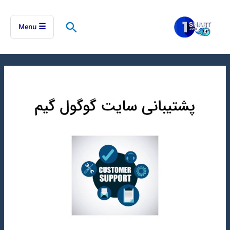
رش
ه
جستجو
☰
Menu
حتوا