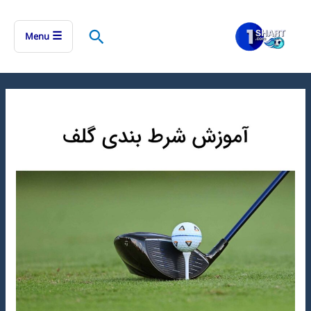
رش
ه
جستجو
☰
Menu
حتوا