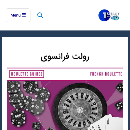
رش
ه
جستجو
☰
Menu
حتوا