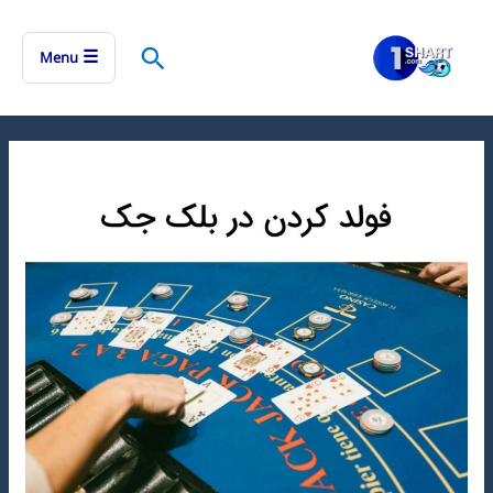
رش
ه
جستجو
☰
Menu
حتوا