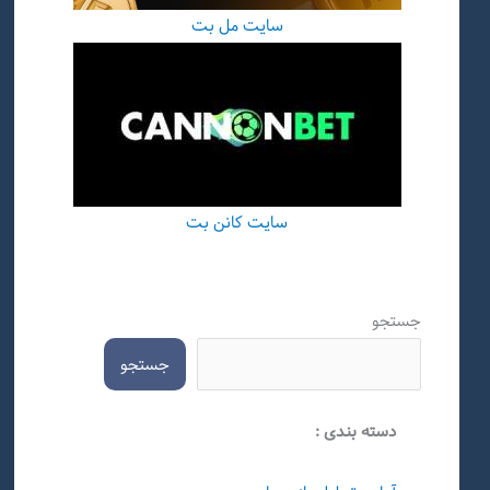
سایت مل بت
سایت کانن بت
جستجو
جستجو
دسته بندی :