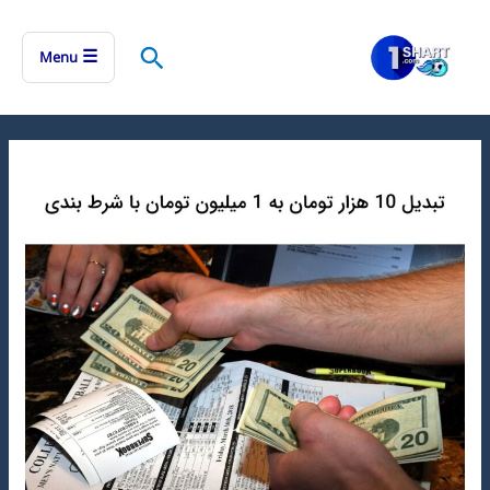
رش
ه
جستجو
☰
Menu
حتوا