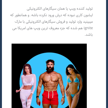
تولید کننده ویپ یا همان سیگارهای الکترونیکی
ایشون کاری نبوده که درش ورود نکرده باشه. و همانطور که
میبینید وارد تولید و فروش سیگارهای الکترونیکی با مارک
ignite هم شده که جزء معروف ترین ویپ های امریکا می
باشد.