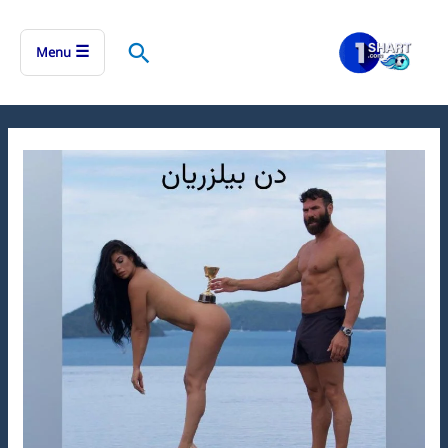
رش
ه
جستجو
☰
Menu
حتوا