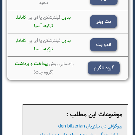
دهید
بدون
فیلترشکن یا آی پی
کانادا,
بت وینر
ترکیه،
آسیا
بدون
فیلترشکن یا آی پی
کانادا,
اندو بت
ترکیه،
آسیا
راهنمایی روش
پرداخت و برداشت
گروه تلگرام
(گروه چت)
موضوعات این مطلب :
بیوگرافی دن بیلزریان den bilzerian
اوایل زندگی و شروع داستان های دن بیلزریان