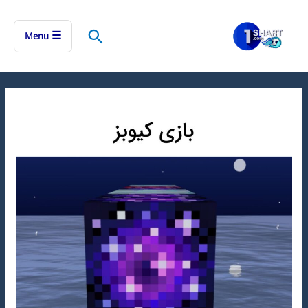
رش
ه
جستجو
☰
Menu
حتوا