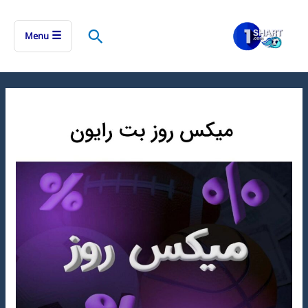
رش
ه
جستجو
☰
Menu
حتوا