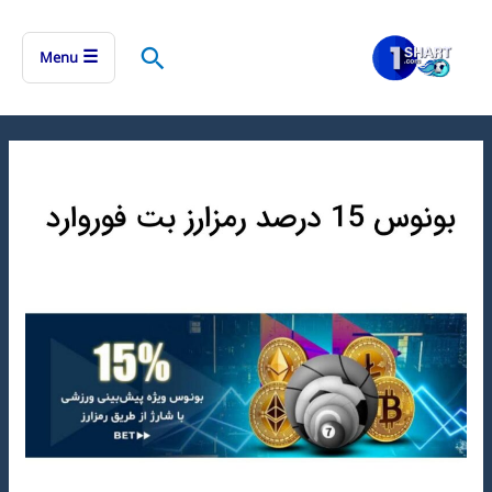
رش
ه
جستجو
☰
Menu
حتوا