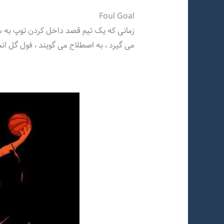
Foul Goal
زمانی که یک تیم قصد داخل کردن توپ به سب
می گیرد ، به اصطلاح می گویند ، فول گل انج