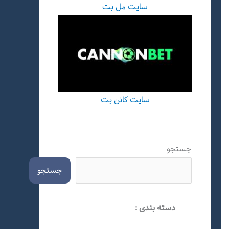
سایت مل بت
سایت کانن بت
جستجو
جستجو
دسته بندی :