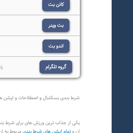
کانن بت
بت وینر
ب
اندو بت
ب
گروه تلگرام
را
شرط بندی بسکتبال و اصطلاحات و اپشن های
یکی از جذاب ترین ورزش های برای شرط بند
ان و
تمام اپشن های شرط بندی
مربوط به ان 