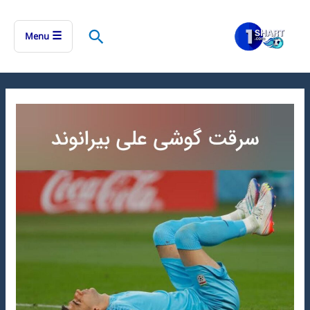
رش
ه
جستجو
☰
Menu
حتوا